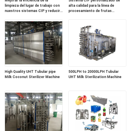
Mejorar la eficiencia de la
Sistema CIP personalizado de
limpieza del lugar de trabajo con
alta calidad para la línea de
NOTICIAS
nuestros sistemas CIP y reducir
procesamiento de frutas
los costos operativos con
máquina limpia en el lugar
máquinas automatizadas
SUS304/316 con PLC
CASOS
MAPA
DEL
SITIO
High Quality UHT Tubular pipe
500LPH to 20000LPH Tubular
Milk Coconut Sterilizer Machine
UHT Milk Sterilization Machine
PRIVACY
POLICY