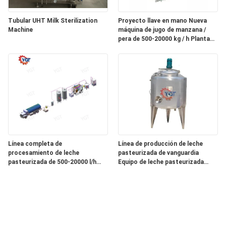
Tubular UHT Milk Sterilization
Proyecto llave en mano Nueva
Machine
máquina de jugo de manzana /
pera de 500-20000 kg / h Planta
completa de producción de
manzana Línea de procesamiento
de jugo de manzana Pulpa de
manzana
Línea completa de
Línea de producción de leche
procesamiento de leche
pasteurizada de vanguardia
pasteurizada de 500-20000 l/h
Equipo de leche pasteurizada
Equipo personalizado para la
Capacidad personalizada 500-
industria láctea SUS304/316
20000l/H