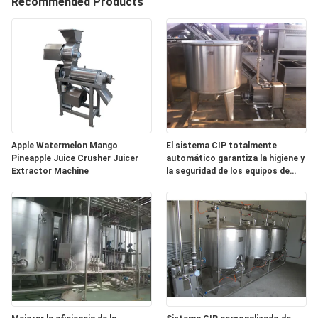
Recommended Products
VIAJE
DE
LA
FÁBRICA
CONTROL
Apple Watermelon Mango
El sistema CIP totalmente
Pineapple Juice Crusher Juicer
automático garantiza la higiene y
DE
Extractor Machine
la seguridad de los equipos de
CALIDAD
procesamiento de alimentos, el
funcionamiento automático y un
uso más conveniente
ÉNTRENOS
EN
CONTACTO
CON