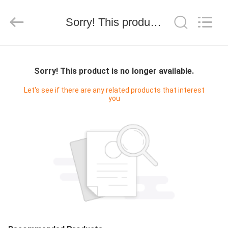
YGT
IMP.&EXP.
CO.,LTD.
Sorry! This product is no longer available.
All
Rights
Reserved.
Developed
by
HOGAR
ECER
Sorry! This product is no longer available.
PRODUCTOS
Let's see if there are any related products that interest
you
VIDEOS
VR
SHOW
SOBRE
NOSOTROS