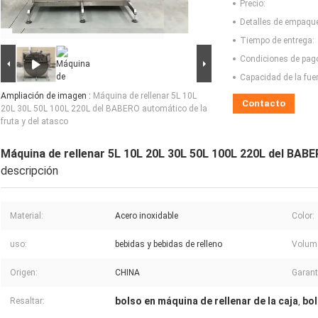
Precio:
Detalles de empaqu
Tiempo de entrega:
Condiciones de pag
Capacidad de la fue
Ampliación de imagen :
Máquina de rellenar 5L 10L
Contacto
20L 30L 50L 100L 220L del BABERO automático de la
fruta y del atasco
Máquina de rellenar 5L 10L 20L 30L 50L 100L 220L del BABE
descripción
Material:
Acero inoxidable
Color:
uso:
bebidas y bebidas de relleno
Volum
Origen:
CHINA
Garant
bolso en máquina de rellenar de la caja
bol
Resaltar:
,