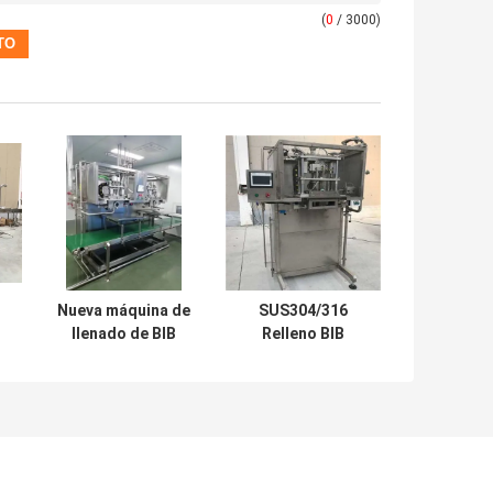
(
0
/ 3000)
Nueva máquina de
SUS304/316
llenado de BIB
Relleno BIB
-
aséptica
aséptico
ja
automática
automático para
personalizada
bolsas de
e
para una bolsa de
2L/10L/20L en la
na
1L / 10L / 25L en
caja de
una caja de yogur
leche/aceite/agua