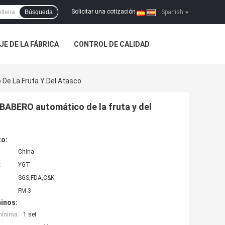
Solicitar una cotización
Búsqueda
|
Spanish
JE DE LA FÁBRICA
CONTROL DE CALIDAD
 De La Fruta Y Del Atasco
 BABERO automático de la fruta y del
to:
China
:
YGT
SGS,FDA,C&K
FM-3
inos:
mínima:
1 set