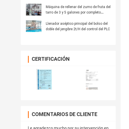
Máquina de rellenar del zumo de fruta del
tarro de 3 y 5 galones por completo
automática para el agua purificada
Llenador aséptico principal del bolso del
doble del jengibre 2t/H del control del PLC
CERTIFICACIÓN
COMENTARIOS DE CLIENTE
Le agradezco mucho por su intervención en