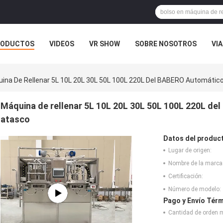
RODUCTOS
VIDEOS
VR SHOW
SOBRE NOSOTROS
VIA
 CONTACTO CON
NOTICIAS
CASOS
ina De Rellenar 5L 10L 20L 30L 50L 100L 220L Del BABERO Automático
Máquina de rellenar 5L 10L 20L 30L 50L 100L 220L del
atasco
Datos del produc
Lugar de origen:
Nombre de la marca
Certificación:
Número de modelo:
Pago y Envío Térm
Cantidad de orden 