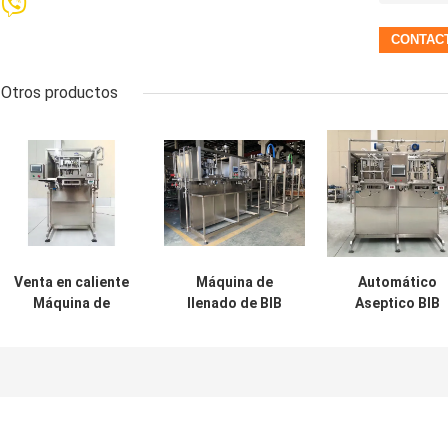
Otros productos
Venta en caliente
Máquina de
Automático
Máquina de
llenado de BIB
Aseptico BIB
llenado de BIB
aséptica
llenador para 1
aséptica
automática
25L Bolsa en ca
automática para
personalizada de
de tomate /
1-25L bolsa en
alta calidad para
mango / salsa d
caja de frutas
2L / 5L / 20L
manzana máqui
Jiuce / leche /
bolsas en caja de
de llenado