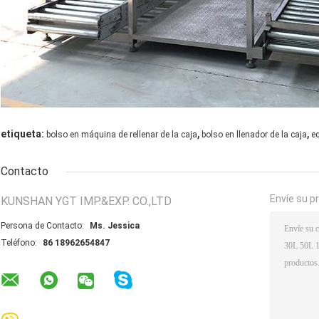
,
,
etiqueta:
bolso en máquina de rellenar de la caja
bolso en llenador de la caja
eq
Contacto
Envíe su p
KUNSHAN YGT IMP.&EXP. CO.,LTD
Persona de Contacto:
Ms. Jessica
Teléfono:
86 18962654847