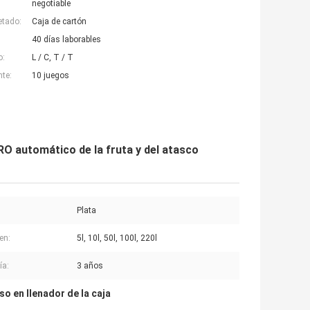
negotiable
etado:
Caja de cartón
40 días laborables
o:
L / C, T / T
nte:
10 juegos
RO automático de la fruta y del atasco
Plata
en:
5l, 10l, 50l, 100l, 220l
ía:
3 años
so en llenador de la caja