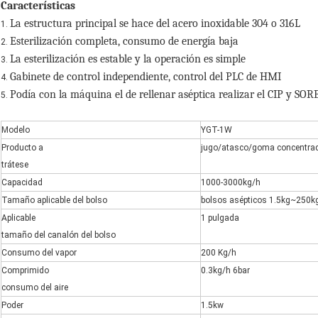
Características
La estructura principal se hace del acero inoxidable 304 o 316L
1.
Esterilización completa, consumo de energía baja
2.
La esterilización es estable y la operación es simple
3.
Gabinete de control independiente, control del PLC de HMI
4.
Podía con la máquina el de rellenar aséptica realizar el CIP y S
5.
Modelo
YGT-1W
Producto a
jugo/atasco/goma concentrad
trátese
Capacidad
1000-3000kg/h
Tamaño aplicable del bolso
bolsos asépticos 1.5kg~250k
Aplicable
1 pulgada
tamaño del canalón del bolso
Consumo del vapor
200 Kg/h
Comprimido
0.3kg/h 6bar
consumo del aire
Poder
1.5kw