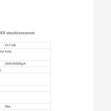
ORBER simultáneamente
YGT-2W
os fruta
3000-8000kg/h
g
3kw