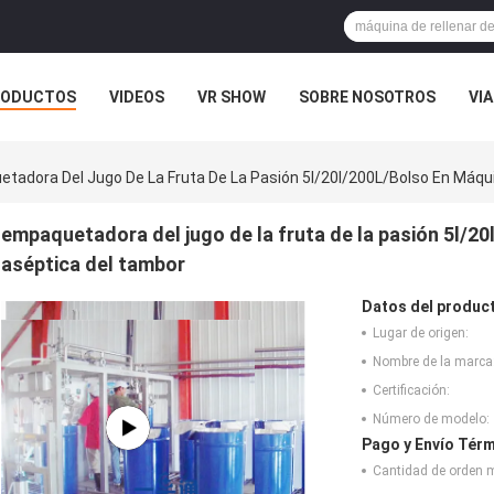
RODUCTOS
VIDEOS
VR SHOW
SOBRE NOSOTROS
VIA
 CONTACTO CON
NOTICIAS
CASOS
tadora Del Jugo De La Fruta De La Pasión 5l/20l/200L/bolso En Máqu
empaquetadora del jugo de la fruta de la pasión 5l/20
aséptica del tambor
Datos del produc
Lugar de origen:
Nombre de la marca
Certificación:
Número de modelo:
Pago y Envío Térm
Cantidad de orden 