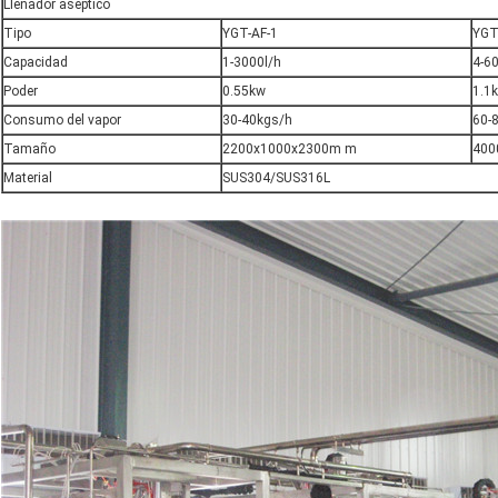
Llenador aséptico
Tipo
YGT-AF-1
YGT
Capacidad
1-3000l/h
4-6
Poder
0.55kw
1.1
Consumo del vapor
30-40kgs/h
60-
Tamaño
2200x1000x2300m m
400
Material
SUS304/SUS316L