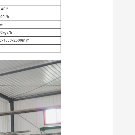
-AF-2
000l/h
kw
80kgs/h
0x1000x2500m m