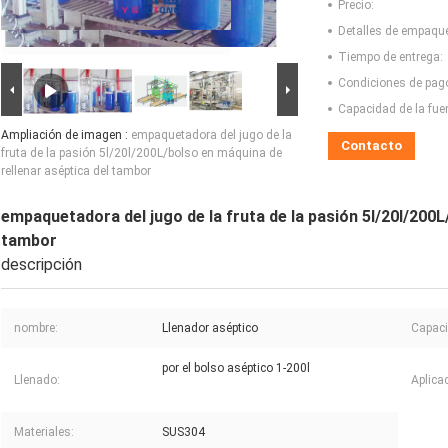
Precio:
Detalles de empaqu
Tiempo de entrega:
Condiciones de pag
Capacidad de la fue
Ampliación de imagen :
empaquetadora del jugo de la
Contacto
fruta de la pasión 5l/20l/200L/bolso en máquina de
rellenar aséptica del tambor
empaquetadora del jugo de la fruta de la pasión 5l/20l/200L
tambor
descripción
nombre:
Llenador aséptico
Capaci
por el bolso aséptico 1-200l
Llenado:
Aplica
Materiales:
SUS304