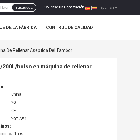
Solicitar una cotización
Búsqueda
|
Spanish
JE DE LA FÁBRICA
CONTROL DE CALIDAD
ina De Rellenar Aséptica Del Tambor
l/200L/bolso en máquina de rellenar
to:
China
:
YGT
CE
YGT-AF-1
inos:
mínima:
1 set