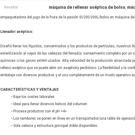
máquina de rellenar aséptica de bolso
máq
Resaltar:
,
empaquetadora del jugo de la fruta de la pasión 5l/20l/200L/bolso en máquina de 
Llenador aséptico:
Diseñó llenar los líquidos, concentrados y los productos de partículas, nuestros 
esterilización al vapor de las cabezas del llenador, saneamiento completo por un 
químicas o los gases estéril usados. Alta velocidad de la producción alcanzada 
relleno aséptico que se puede abrir sin asepticity perdidoso. La flexibilidad y la 
embalaje con diversos productos y el uso completamente de un modo operativo a
CARACTERÍSTICAS Y VENTAJAS
• Baje los costes laborales
• Ideal para llenar diversos bolsos del volumen
• Procesa productos con el pH <4>
• Los tambores se ponen en línea en un transportador/una tabla de operaci
• Sola cabeza y estructura principal doble disponibles