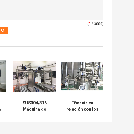
(
0
/ 3000)
SUS304/316
Eficacia en
/
Máquina de
relación con los
llenado aséptico
costes Relleno
de una sola cabeza
aséptico con
/
o dos cabezas
cabeza simple o