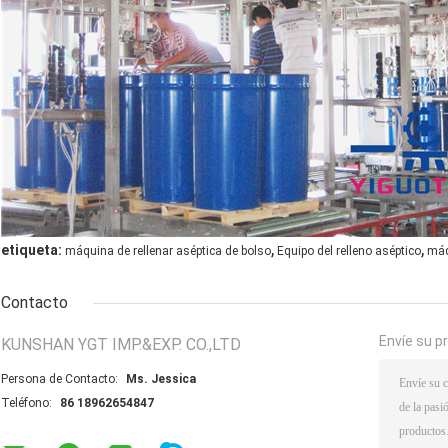
,
,
etiqueta:
máquina de rellenar aséptica de bolso
Equipo del relleno aséptico
máq
Contacto
Envíe su p
KUNSHAN YGT IMP.&EXP. CO.,LTD
Persona de Contacto:
Ms. Jessica
Teléfono:
86 18962654847