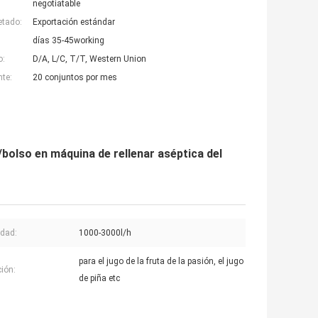
negotiatable
etado:
Exportación estándar
días 35-45working
o:
D/A, L/C, T/T, Western Union
nte:
20 conjuntos por mes
/bolso en máquina de rellenar aséptica del
dad:
1000-3000l/h
para el jugo de la fruta de la pasión, el jugo
ción:
de piña etc