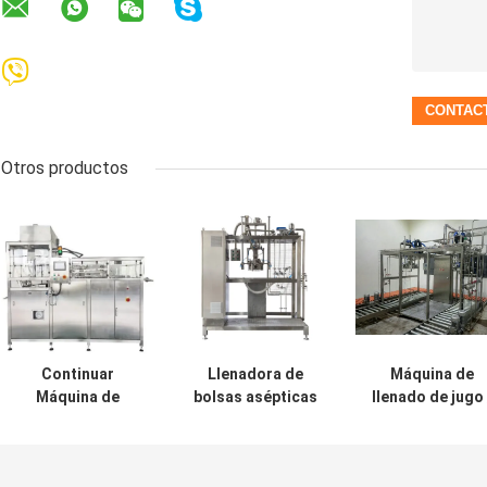
Otros productos
Continuar
Llenadora de
Máquina de
Máquina de
bolsas asépticas
llenado de jugo 
llenado de bolsas
de pasta de
leche / agua
de 20 litros,
tomate
aséptica
relleno aséptico
concentrada 28
automática 10L 