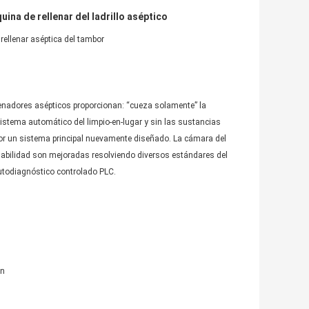
uina de rellenar del ladrillo aséptico
rellenar aséptica del tambor
llenadores asépticos proporcionan: “cueza solamente” la
sistema automático del limpio-en-lugar y sin las sustancias
por un sistema principal nuevamente diseñado. La cámara del
confiabilidad son mejoradas resolviendo diversos estándares del
utodiagnóstico controlado PLC.
ón