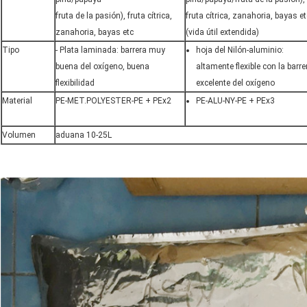
fruta de la pasión), fruta cítrica,
fruta cítrica, zanahoria, bayas et
zanahoria, bayas etc
(vida útil extendida)
Tipo
- Plata laminada: barrera muy
hoja del Nilón-aluminio:
buena del oxígeno, buena
altamente flexible con la barre
flexibilidad
excelente del oxígeno
Material
PE-MET.POLYESTER-PE + PEx2
PE-ALU-NY-PE + PEx3
Volumen
aduana 10-25L