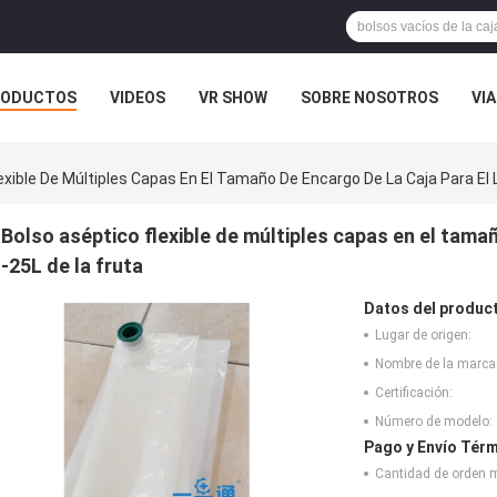
RODUCTOS
VIDEOS
VR SHOW
SOBRE NOSOTROS
VIA
 CONTACTO CON
NOTICIAS
CASOS
exible De Múltiples Capas En El Tamaño De Encargo De La Caja Para El L
Bolso aséptico flexible de múltiples capas en el tamañ
-25L de la fruta
Datos del produc
Lugar de origen:
Nombre de la marca
Certificación:
Número de modelo:
Pago y Envío Térm
Cantidad de orden 