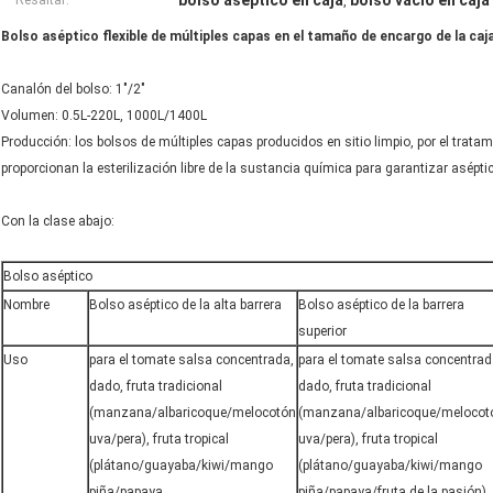
bolso aséptico en caja
bolso vacío en caja
Resaltar:
,
Bolso aséptico flexible de múltiples capas en el tamaño de encargo de la caja 
Canalón del bolso: 1"/2"
Volumen: 0.5L-220L, 1000L/1400L
Producción: los bolsos de múltiples capas producidos en sitio limpio, por el tra
proporcionan la esterilización libre de la sustancia química para garantizar asépti
Con la clase abajo:
Bolso aséptico
Nombre
Bolso aséptico de la alta barrera
Bolso aséptico de la barrera
superior
Uso
para el tomate salsa concentrada,
para el tomate salsa concentrad
dado, fruta tradicional
dado, fruta tradicional
(manzana/albaricoque/melocotón
(manzana/albaricoque/melocot
uva/pera), fruta tropical
uva/pera), fruta tropical
(plátano/guayaba/kiwi/mango
(plátano/guayaba/kiwi/mango
piña/papaya
piña/papaya/fruta de la pasión),