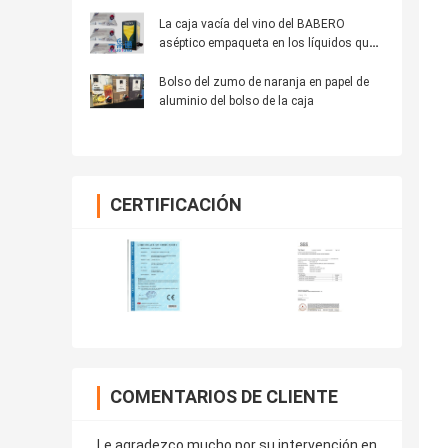
La caja vacía del vino del BABERO
aséptico empaqueta en los líquidos que
embalan el bolso en el litro 20L50L 220L
de la caja 1
Bolso del zumo de naranja en papel de
aluminio del bolso de la caja
CERTIFICACIÓN
COMENTARIOS DE CLIENTE
Le agradezco mucho por su intervención en