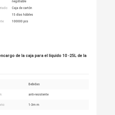
negotiable
etado:
Caja de cartón
15 días hábiles
nte:
100000 pcs
cargo de la caja para el líquido 10 -25L de la
Bebidas
n:
anti-resistente
rio:
1-3m m