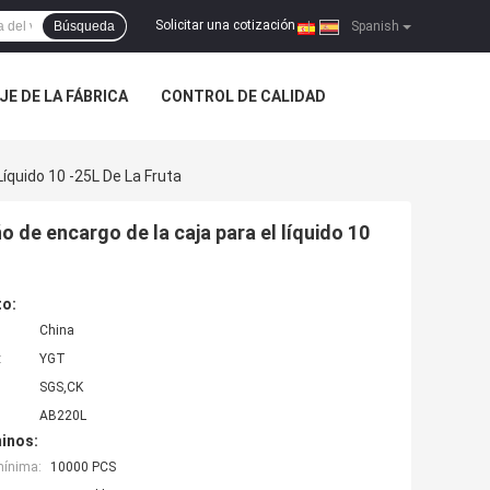
Solicitar una cotización
Búsqueda
|
Spanish
JE DE LA FÁBRICA
CONTROL DE CALIDAD
íquido 10 -25L De La Fruta
o de encargo de la caja para el líquido 10
to:
China
:
YGT
SGS,CK
AB220L
inos:
mínima:
10000 PCS