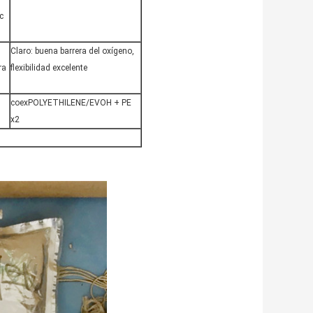
c
Claro: buena barrera del oxígeno,
ra
flexibilidad excelente
coexPOLYETHILENE/EVOH + PE
x2