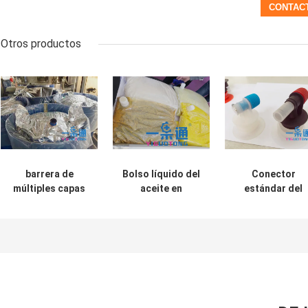
Otros productos
barrera de
Bolso líquido del
Conector
múltiples capas
aceite en
estándar del
de los bolsos
dispensador del
BABERO para e
asépticos de la
vino de la caja
golpecito/el
pulpa del mango
bolso aséptico
de la pasta de
válvula de Vito
tomate 220L alta
del babero de l
leche de coco