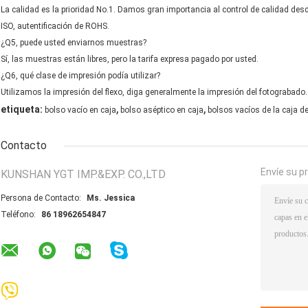
La calidad es la prioridad No.1. Damos gran importancia al control de calidad desde
ISO, autentificación de ROHS.
¿Q5, puede usted enviarnos muestras?
Sí, las muestras están libres, pero la tarifa expresa pagado por usted.
¿Q6, qué clase de impresión podía utilizar?
Utilizamos la impresión del flexo, diga generalmente la impresión del fotograbado.
,
,
etiqueta:
bolso vacío en caja
bolso aséptico en caja
bolsos vacíos de la caja de
Contacto
Envíe su p
KUNSHAN YGT IMP.&EXP. CO.,LTD
Persona de Contacto:
Ms. Jessica
Teléfono:
86 18962654847