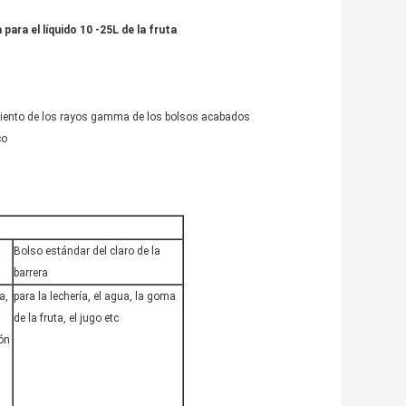
para el líquido 10 -25L de la fruta
tamiento de los rayos gamma de los bolsos acabados
co
Bolso estándar del claro de la
barrera
a,
para la lechería, el agua, la goma
de la fruta, el jugo etc
ón