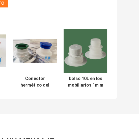
Conector
bolso 10L en los
hermético del
mobiliarios 1m m
l
golpecito del
reciclable/2m
babero de Vitop
m/3m m de los
,
grifos de las
p
espitas del
a
golpecito de la
caja